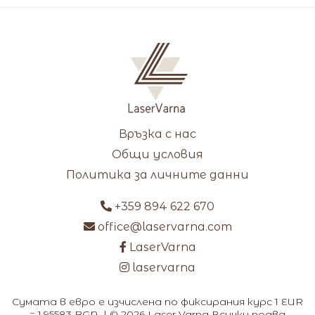
Връзка с нас
Общи условия
Политика за личните данни
+359 894 622 670
office@laservarna.com
LaserVarna
laservarna
Сумата в евро е изчислена по фиксирания курс 1 EUR
= 1.95583 BGN. | © 2026 Laser Varna Всички права