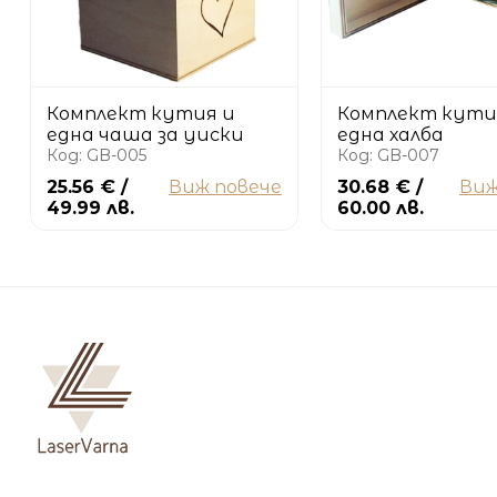
Комплект кутия и
Комплект кути
една чаша за уиски
една халба
Код: GB-005
Код: GB-007
25.56 € /
Виж повече
30.68 € /
Виж
49.99 лв.
60.00 лв.