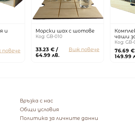
я и
Морски шах с шотове
Компле
Код: GB-010
чаши з
Код: GB-
33.23 € /
Виж повече
 повече
76.69 €
64.99 лв.
149.99 
Връзка с нас
Общи условия
Политика за личните данни