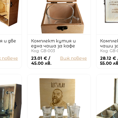
 и две
Комплект кутия и
Компле
една чаша за кафе
чаши з
Код: GB-003
Код: GB-
 повече
23.01 € /
Виж повече
28.12 € 
45.00 лв.
55.00 лв