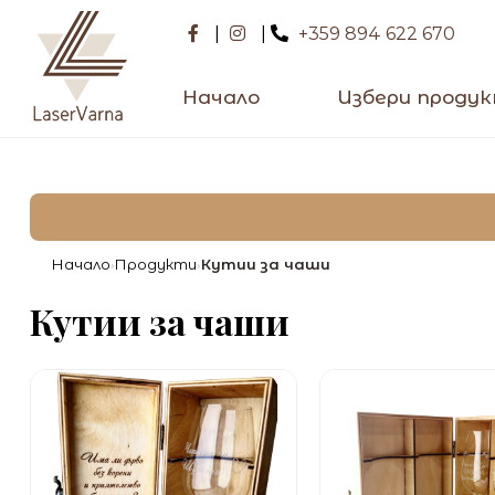
|
|
+359 894 622 670
Начало
Избери проду
Начало
Продукти
Кутии за чаши
›
›
Кутии за чаши