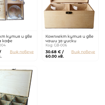
Комплект кутия и две
кт кутия и две
чаши за уиски
а кафе
Код: GB-006
004
30.68 € /
Виж повече
/
Виж повече
60.00 лв.
.