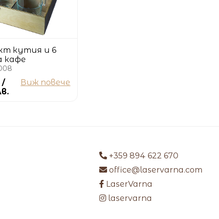
кт кутия и 6
а кафе
008
 /
Виж повече
лв.
+359 894 622 670
office@laservarna.com
LaserVarna
laservarna