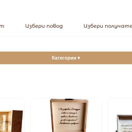
кт
Избери повод
Избери получат
Категории ▾