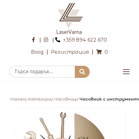
|
|
+359 894 622 670
Вход
|
Регистрация
|
0
Начало
Категории
Часовници
Часовник с инструмент
›
›
›