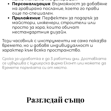
Персонализация
: Възможност за добавяне
на гравирано послание, което го прави
още по-специален.
Приложение
: Перфектен за подарък за
майстори, инженери, строители или
просто за хора, които обичат
нестандартния дизайн.
Този часовник с инструменти не само показва
времето, но и добавя индивидуалност и
характер към всяко пространство.
Срока за изработка е до 3 работни дни. Доставката
се извършва с куриерска фирма Еконт или можете да
вземете поръчката си от място.
Разгледай също