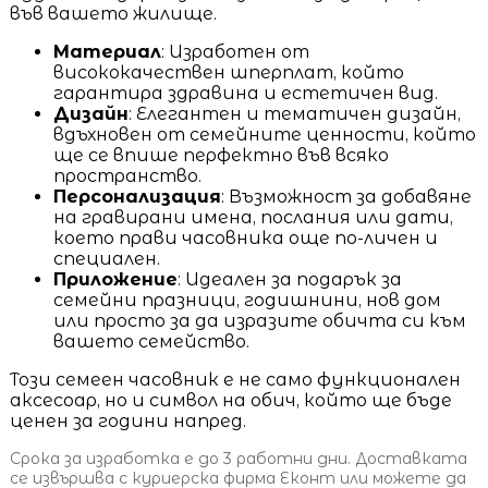
във вашето жилище.
Материал
: Изработен от
висококачествен шперплат, който
гарантира здравина и естетичен вид.
Дизайн
: Елегантен и тематичен дизайн,
вдъхновен от семейните ценности, който
ще се впише перфектно във всяко
пространство.
Персонализация
: Възможност за добавяне
на гравирани имена, послания или дати,
което прави часовника още по-личен и
специален.
Приложение
: Идеален за подарък за
семейни празници, годишнини, нов дом
или просто за да изразите обичта си към
вашето семейство.
Този семеен часовник е не само функционален
аксесоар, но и символ на обич, който ще бъде
ценен за години напред.
Срока за изработка е до 3 работни дни. Доставката
се извършва с куриерска фирма Еконт или можете да