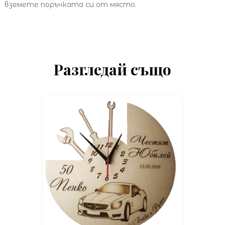
вземете поръчката си от място.
Разгледай също