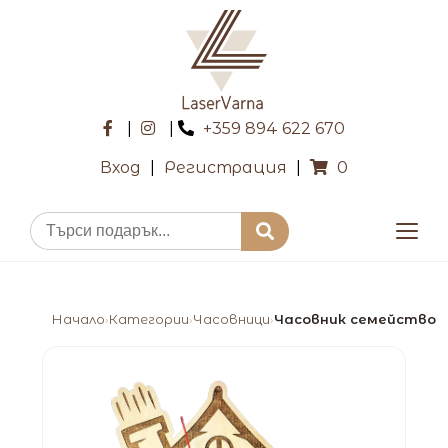
|
|
+359 894 622 670
Вход
|
Регистрация
|
0
Начало
Категории
Часовници
Часовник семейство
›
›
›