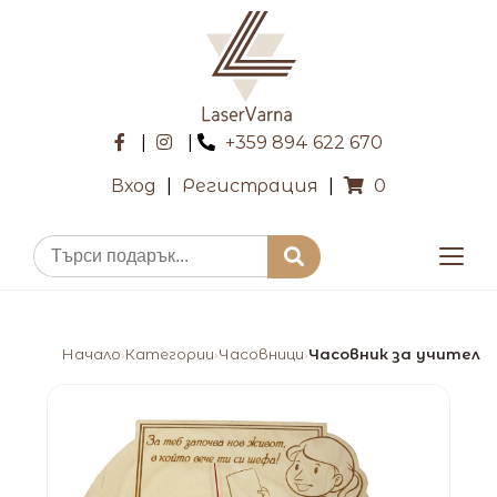
|
|
+359 894 622 670
Вход
|
Регистрация
|
0
Начало
Категории
Часовници
Часовник за учител
›
›
›