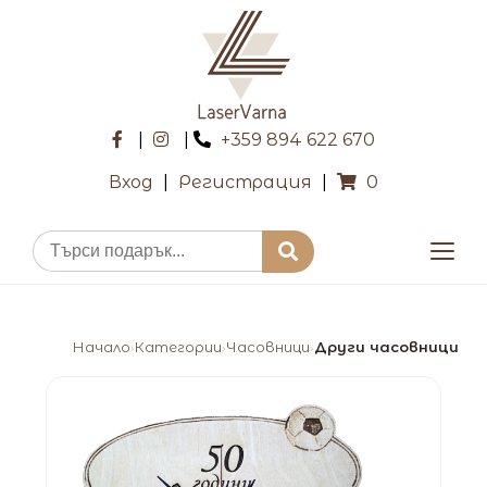
|
|
+359 894 622 670
Вход
|
Регистрация
|
0
Начало
Категории
Часовници
Други часовници
›
›
›