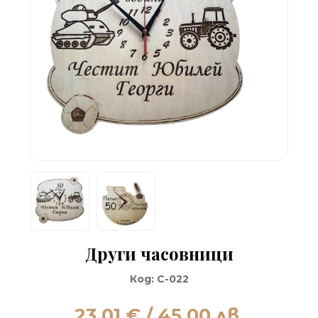
Други часовници
Код:
C-022
23.01
€ / 45.00 лв.