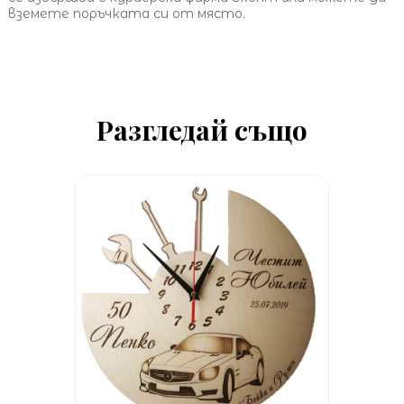
вземете поръчката си от място.
Разгледай също