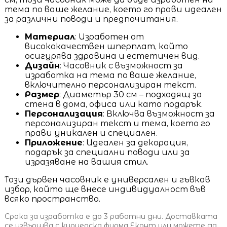
тема по ваше желание, което го прави идеален
за различни поводи и предпочитания.
Материал
: Изработен от
висококачествен шперплат, който
осигурява здравина и естетичен вид.
Дизайн
: Часовник с възможност за
изработка на тема по ваше желание,
включително персонализиран текст.
Размер
: Диаметър 30 см – подходящ за
стена в дома, офиса или като подарък.
Персонализация
: Включва възможност за
персонализиран текст и тема, което го
прави уникален и специален.
Приложение
: Идеален за декорация,
подарък за специални поводи или за
изразяване на вашия стил.
Този дървен часовник е универсален и гъвкав
избор, който ще внесе индивидуалност във
всяко пространство.
Срока за изработка е до 3 работни дни. Доставката
се извършва с куриерска фирма Еконт или можете да