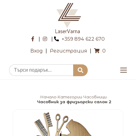
|
|
+359 894 622 670
Вход
|
Регистрация
|
0
Начало
Категории
Часовници
›
›
›
Часовник за фризьорски салон 2