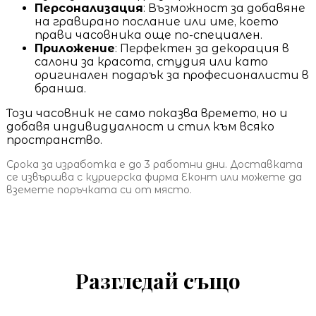
Персонализация
: Възможност за добавяне
на гравирано послание или име, което
прави часовника още по-специален.
Приложение
: Перфектен за декорация в
салони за красота, студия или като
оригинален подарък за професионалисти в
бранша.
Този часовник не само показва времето, но и
добавя индивидуалност и стил към всяко
пространство.
Срока за изработка е до 3 работни дни. Доставката
се извършва с куриерска фирма Еконт или можете да
вземете поръчката си от място.
Разгледай също