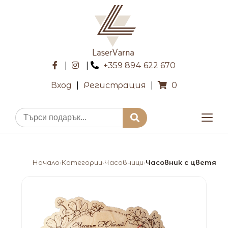
|
|
+359 894 622 670
Вход
|
Регистрация
|
0
Начало
Категории
Часовници
Часовник с цветя
›
›
›