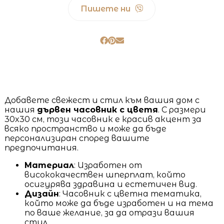
Пишете ни
Добавете свежест и стил към вашия дом с
нашия
дървен часовник с цветя
. С размери
30x30 см, този часовник е красив акцент за
всяко пространство и може да бъде
персонализиран според вашите
предпочитания.
Материал
: Изработен от
висококачествен шперплат, който
осигурява здравина и естетичен вид.
Дизайн
: Часовник с цветна тематика,
който може да бъде изработен и на тема
по ваше желание, за да отрази вашия
стил.