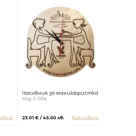
Часовник за маникюристка
Код: C-004
овече
23.01 € / 45.00 лв.
Виж повече