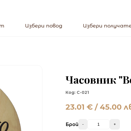
кт
Избери повод
Избери получат
Часовник "В
Код:
C-021
23.01
€ / 45.00 л
Брой
-
+