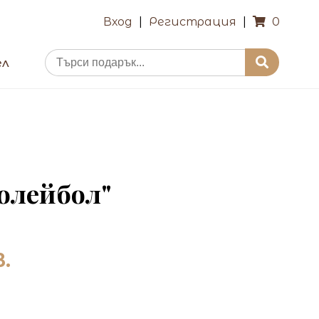
Вход
|
Регистрация
|
0
ел
олейбол"
в.