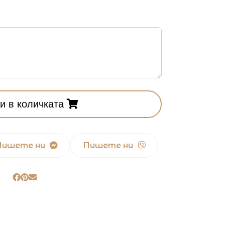
и в количката
Пишете ни
Пишете ни