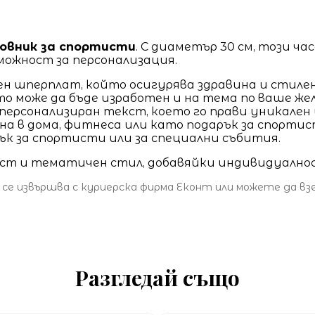
совник за спортисти
. С диаметър 30 см, този ч
можност за персонализация.
ен шперплат, който осигурява здравина и стилен
йто може да бъде изработен и на тема по ваше же
 персонализиран текст, което го прави уникален 
ена в дома, фитнеса или като подарък за спортис
рък за спортисти или за специални събития.
ст и тематичен стил, добавяйки индивидуалност
 се извършва с куриерска фирма Еконт или можете да в
Разгледай също