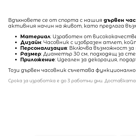
Вдъхновете се от спорта с нашия
дървен ча
активния начин на живот, като предлага въз
Материал
: Изработен от висококачеств
Дизайн
: Часовник с изобразен атлет, ко
Персонализация
: Включва възможност за
Размер
: Диаметър 30 см, подходящ за ст
Приложение
: Идеален за декорация, пода
Този дървен часовник съчетава функционално
Срока за изработка е до 3 работни дни. Доставката