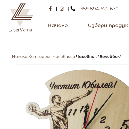
|
|
+359 894 622 670
Начало
Избери проду
Начало
Категории
Часовници
Часовник "Волейбол"
›
›
›