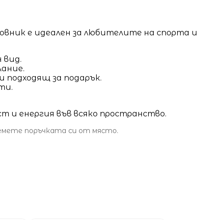
асовник е идеален за любителите на спорта и
 вид.
лание.
и подходящ за подарък.
ти.
 и енергия във всяко пространство.
земете поръчката си от място.