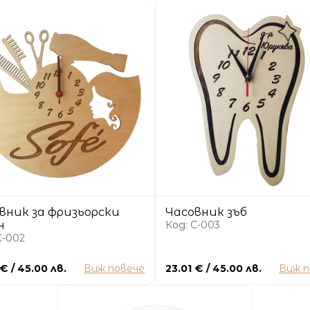
вник за фризьорски
Часовник зъб
н
Код: C-003
C-002
 € / 45.00 лв.
Виж повече
23.01 € / 45.00 лв.
Виж п